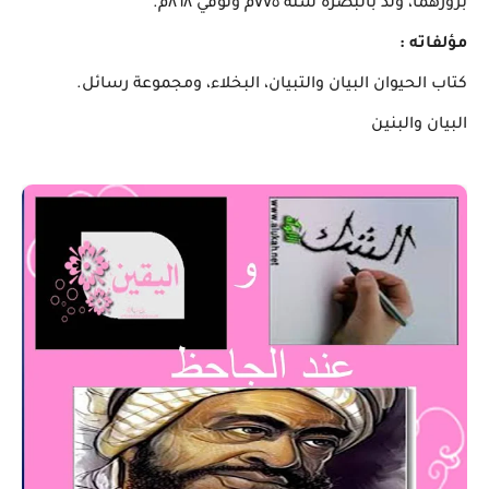
بروزهما، ولد بالبصرة سنة ٧٧٥م وتوفي ٨٦٨م.
مؤلفاته :
كتاب الحيوان البيان والتبيان، البخلاء، ومجموعة رسائل.
البيان والبنين