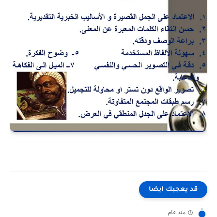
قد يعجبك ايضا
منذ عام