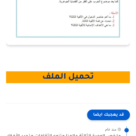
تحميل الملف
قد يعجبك ايضا
منذ عام