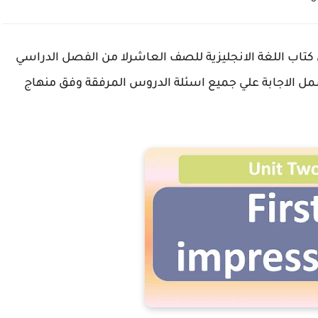
حدة الثانية Unit Two First impressions من كتاب اللغة الانجليزية للصف العاشرلا من الفصل الدراسي
ف علي 55 صفحة كاملة تشمل الاجابة علي جميع اسئلة الدروس المرفقة وفق منهاج