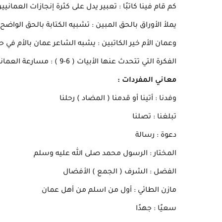
كم قام فينا كاتبًا : تعبير يدل على كثرة إنجازات العمانيي
يملأ الأوراق بالحق المبين : تشبيه الكتابة بالحق الواضح.
وعمان الأم خير الكاتبين : يشبه الشاعر عمان بالأم في ح
الفكرة التي تتحدث عنها الأبيات ( 6-9 ) : مسارعة العمانيين في الدخول في الإسلام طوعًا.
معاني المفردات :
وفدنا : أتينا أو قدمنا ( المضاد ) رحلنا
تبلغنا : تصلنا
دعوة : رسالة
المختار : الرسول محمد صلى الله عليه وسلم
الفضل : الشرف ( الجمع ) الأفضال
مازن الطائي : أول من اسلم من أهل عمان
سعيًا : جهدًا