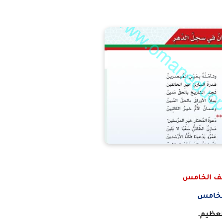
صف الخامس
لخامس