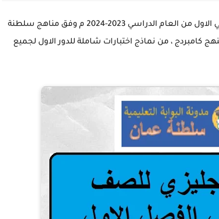
اختبار انجليزي للصف الخامس من الفصل الدراسي الاول من العام الدراسي 2023-2024 م وفق مناهج سلطنة
هج كامبردج ، من نماذج اختبارات شاملة للدور الاول لجميع