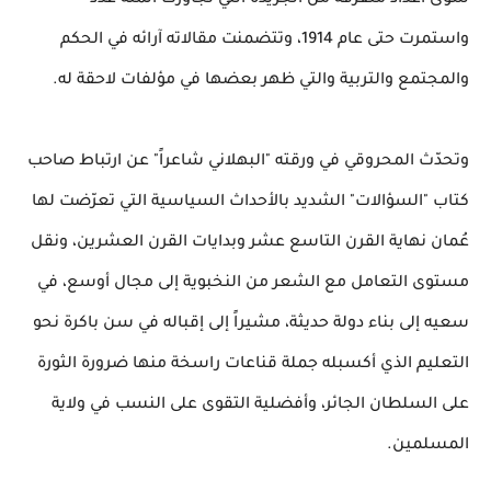
سوى أعداد متفرقة من الجريدة التي تجاوزت المئة عدد
واستمرت حتى عام 1914، وتتضمنت مقالاته آرائه في الحكم
والمجتمع والتربية والتي ظهر بعضها في مؤلفات لاحقة له.
وتحدّث المحروقي في ورقته "البهلاني شاعراً" عن ارتباط صاحب
كتاب "السؤالات" الشديد بالأحداث السياسية التي تعرّضت لها
عُمان نهاية القرن التاسع عشر وبدايات القرن العشرين، ونقل
مستوى التعامل مع الشعر من النخبوية إلى مجال أوسع، في
سعيه إلى بناء دولة حديثة، مشيراً إلى إقباله في سن باكرة نحو
التعليم الذي أكسبله جملة قناعات راسخة منها ضرورة الثورة
على السلطان الجائر، وأفضلية التقوى على النسب في ولاية
المسلمين.