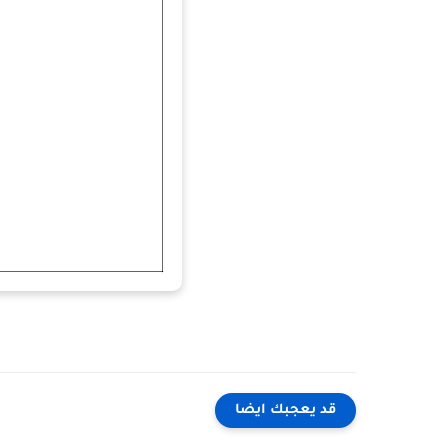
قد يعجبك ايضا