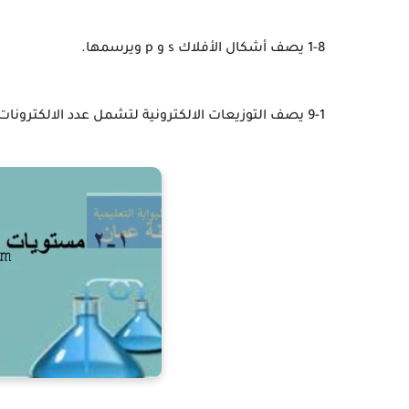
1-8 يصف أشكال الأفلاك s و p ويرسمها.
9-1 يصف التوزيعات الالكترونية لتشمل عدد الالكترونات في كل من مستويات الطاقة الرئيسية والفرعية والافلاك