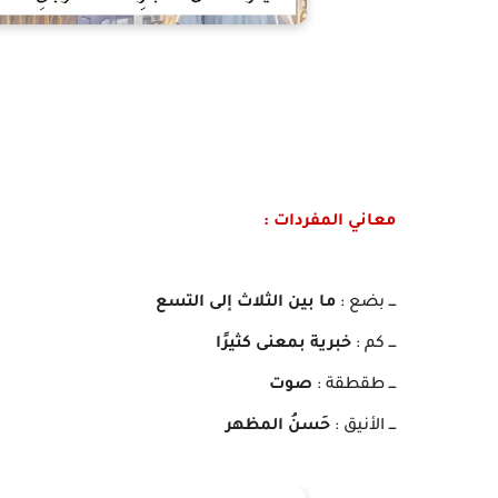
معاني المفردات :
ـــ بضع :
ما بين الثلاث إلى التسع
ـــ كم :
خبرية بمعنى كثيرًا
ـــ طقطقة :
صوت
ـــ الأنيق :
حَسنُ المظهر