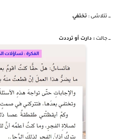
ـــ تتلاشى :
تختفي
ـــ جالت
: دارت أو ترددت