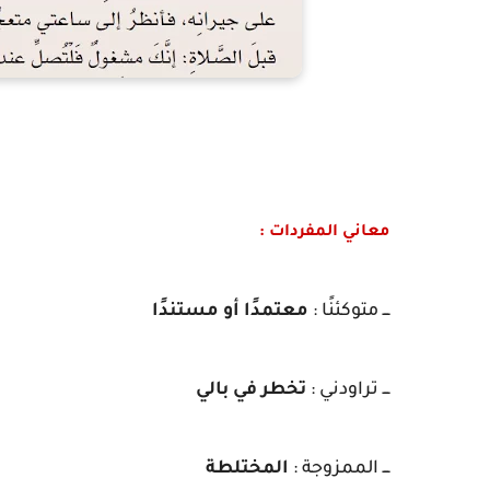
معاني المفردات :
ـــ متوكئنًا :
معتمدًا أو مستندًا
ـــ تراودني :
تخطر في بالي
ـــ الممزوجة :
المختلطة