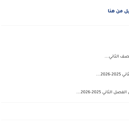
ل من هنا
لصف الثاني...
2...